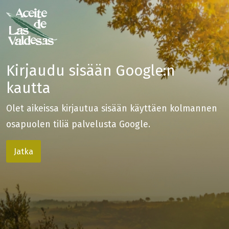
Kirjaudu sisään Google:n
kautta
Olet aikeissa kirjautua sisään käyttäen kolmannen
osapuolen tiliä palvelusta Google.
Jatka