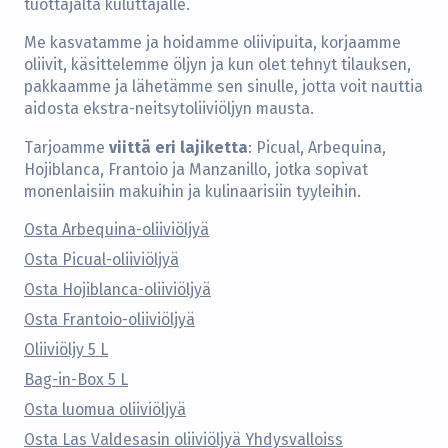
tuottajalta kuluttajalle.
Me kasvatamme ja hoidamme oliivipuita, korjaamme
oliivit, käsittelemme öljyn ja kun olet tehnyt tilauksen,
pakkaamme ja lähetämme sen sinulle, jotta voit nauttia
aidosta ekstra-neitsytoliiviöljyn mausta.
viittä eri lajiketta
Tarjoamme
: Picual, Arbequina,
Hojiblanca, Frantoio ja Manzanillo, jotka sopivat
monenlaisiin makuihin ja kulinaarisiin tyyleihin.
Osta Arbequina-oliiviöljyä
Osta Picual-oliiviöljyä
Osta Hojiblanca-oliiviöljyä
Osta Frantoio-oliiviöljyä
Oliiviöljy 5 L
Bag-in-Box 5 L
Osta luomua oliiviöljyä
Osta Las Valdesasin oliiviöljyä Yhdysvalloiss