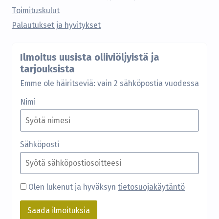
Toimituskulut
Palautukset ja hyvitykset
Ilmoitus uusista oliiviöljyistä ja
tarjouksista
Emme ole häiritseviä: vain 2 sähköpostia vuodessa
Nimi
Sähköposti
Olen lukenut ja hyväksyn
tietosuojakäytäntö