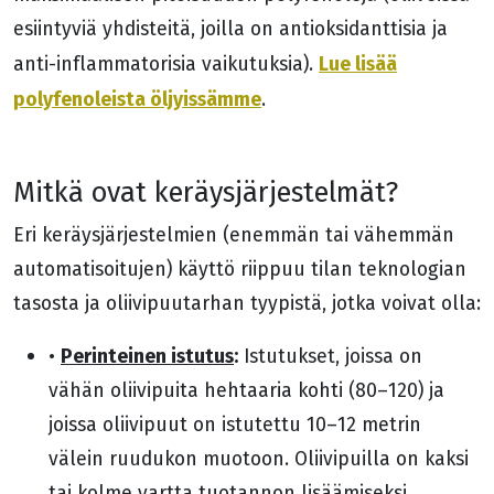
esiintyviä yhdisteitä, joilla on antioksidanttisia ja
Lue lisää
anti-inflammatorisia vaikutuksia).
polyfenoleista öljyissämme
.
Mitkä ovat keräysjärjestelmät?
Eri keräysjärjestelmien (enemmän tai vähemmän
automatisoitujen) käyttö riippuu tilan teknologian
tasosta ja oliivipuutarhan tyypistä, jotka voivat olla:
Perinteinen istutus
:
•
Istutukset, joissa on
vähän oliivipuita hehtaaria kohti (80–120) ja
joissa oliivipuut on istutettu 10–12 metrin
välein ruudukon muotoon. Oliivipuilla on kaksi
tai kolme vartta tuotannon lisäämiseksi.