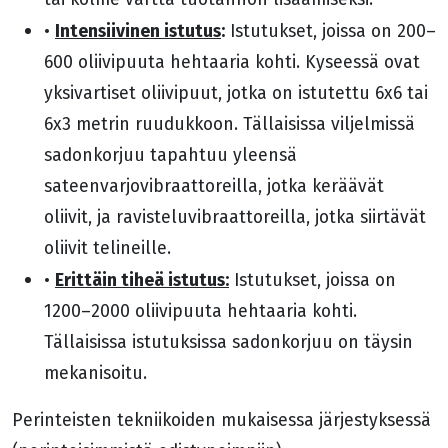
Intensiivinen istutus
:
•
Istutukset, joissa on 200–
600 oliivipuuta hehtaaria kohti. Kyseessä ovat
yksivartiset oliivipuut, jotka on istutettu 6x6 tai
6x3 metrin ruudukkoon. Tällaisissa viljelmissä
sadonkorjuu tapahtuu yleensä
sateenvarjovibraattoreilla, jotka keräävät
oliivit, ja ravisteluvibraattoreilla, jotka siirtävät
oliivit telineille.
Erittäin tiheä istutus:
•
Istutukset, joissa on
1200–2000 oliivipuuta hehtaaria kohti.
Tällaisissa istutuksissa sadonkorjuu on täysin
mekanisoitu.
Perinteisten tekniikoiden mukaisessa järjestyksessä