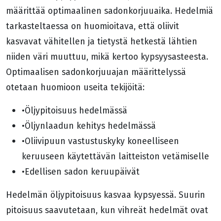
määrittää optimaalinen sadonkorjuuaika. Hedelmiä
tarkasteltaessa on huomioitava, että oliivit
kasvavat vähitellen ja tietystä hetkestä lähtien
niiden väri muuttuu, mikä kertoo kypsyysasteesta.
Optimaalisen sadonkorjuuajan määrittelyssä
otetaan huomioon useita tekijöitä:
•Öljypitoisuus hedelmässä
•Öljynlaadun kehitys hedelmässä
•Oliivipuun vastustuskyky koneelliseen
keruuseen käytettävän laitteiston vetämiselle
•Edellisen sadon keruupäivät
Hedelmän öljypitoisuus kasvaa kypsyessä. Suurin
pitoisuus saavutetaan, kun vihreät hedelmät ovat