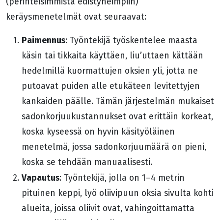
(perinteisimmistä edistyneimpiin)
keräysmenetelmät ovat seuraavat:
Paimennus
: Työntekijä työskentelee maasta
käsin tai tikkaita käyttäen, liu’uttaen kättään
hedelmillä kuormattujen oksien yli, jotta ne
putoavat puiden alle etukäteen levitettyjen
kankaiden päälle. Tämän järjestelmän mukaiset
sadonkorjuukustannukset ovat erittäin korkeat,
koska kyseessä on hyvin käsityöläinen
menetelmä, jossa sadonkorjuumäärä on pieni,
koska se tehdään manuaalisesti.
Vapautus
: Työntekijä, jolla on 1–4 metrin
pituinen keppi, lyö oliivipuun oksia sivulta kohti
alueita, joissa oliivit ovat, vahingoittamatta