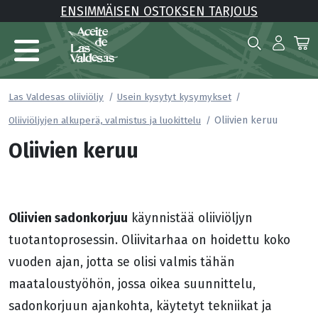
ENSIMMÄISEN OSTOKSEN TARJOUS
Las Valdesas oliiviöljy
Usein kysytyt kysymykset
Oliivien keruu
Oliiviöljyjen alkuperä, valmistus ja luokittelu
Oliivien keruu
Oliivien sadonkorjuu
käynnistää oliiviöljyn
tuotantoprosessin. Oliivitarhaa on hoidettu koko
vuoden ajan, jotta se olisi valmis tähän
maataloustyöhön, jossa oikea suunnittelu,
sadonkorjuun ajankohta, käytetyt tekniikat ja