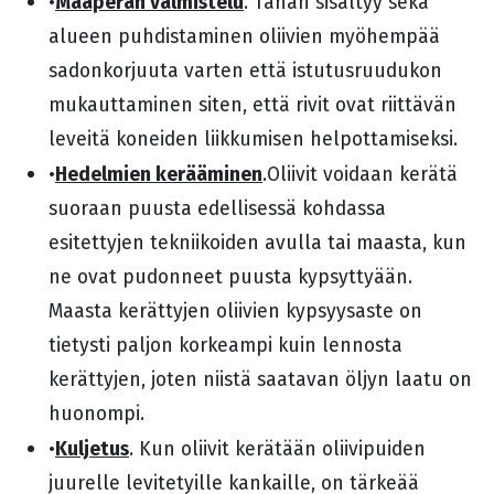
Maaperän valmistelu
•
. Tähän sisältyy sekä
alueen puhdistaminen oliivien myöhempää
sadonkorjuuta varten että istutusruudukon
mukauttaminen siten, että rivit ovat riittävän
leveitä koneiden liikkumisen helpottamiseksi.
Hedelmien kerääminen
•
.Oliivit voidaan kerätä
suoraan puusta edellisessä kohdassa
esitettyjen tekniikoiden avulla tai maasta, kun
ne ovat pudonneet puusta kypsyttyään.
Maasta kerättyjen oliivien kypsyysaste on
tietysti paljon korkeampi kuin lennosta
kerättyjen, joten niistä saatavan öljyn laatu on
huonompi.
Kuljetus
•
. Kun oliivit kerätään oliivipuiden
juurelle levitetyille kankaille, on tärkeää