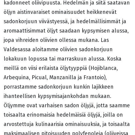
kadonneet oliivipuusta. Hedelmän ja siitä saatavan
öljyn aistinvaraiset ominaisuudet heikkenevät
sadonkorjuun viivästyessä, ja hedelmällisimmät ja
aromaattisimmat öljyt saadaan kypsymisen alussa,
jopa vihreiden oliivien ollessa mukana. Las
Valdesassa aloitamme oliivien sadonkorjuun
lokakuun lopussa tai marraskuun alussa. Koska
meillä on viisi erilaista öljytyyppiä (Hojiblanca,
Arbequina, Picual, Manzanilla ja Frantoio),
porrastamme sadonkorjuun kunkin lajikkeen
ihanteellisen kypsymisajankohdan mukaan.
Öljymme ovat varhaisen sadon öljyjä, jotta saamme
toisaalta erinomaisia hedelmäisiä öljyjä, joilla on
arvostettuja kulinaarisia ominaisuuksia, ja toisaalta
maksimaalisen pitoisuuden polyfenoleja (oliiveissa