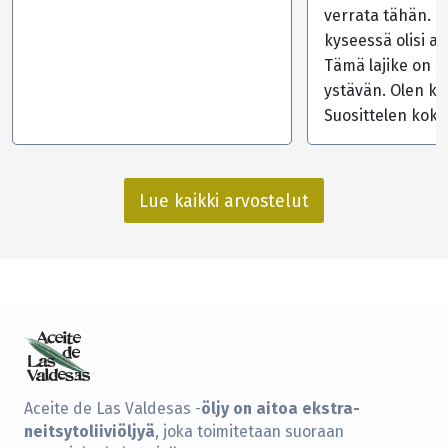
verrata tähän. T
kyseessä olisi ai
Tämä lajike on 
ystävän. Olen ko
Suosittelen koke
Lue kaikki arvostelut
öljy on aitoa ekstra-
Aceite de Las Valdesas -
neitsytoliiviöljyä
, joka toimitetaan suoraan