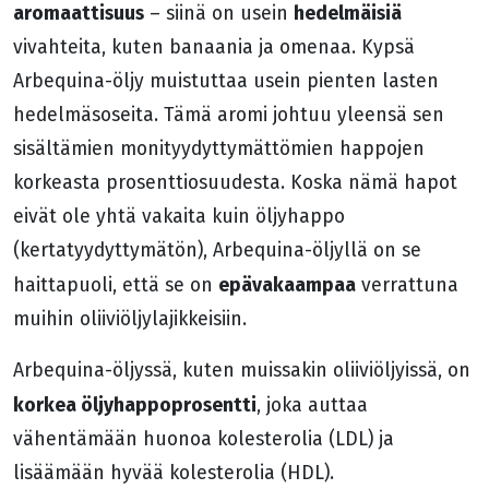
aromaattisuus
hedelmäisiä
– siinä on usein
vivahteita, kuten banaania ja omenaa. Kypsä
Arbequina-öljy muistuttaa usein pienten lasten
hedelmäsoseita. Tämä aromi johtuu yleensä sen
sisältämien monityydyttymättömien happojen
korkeasta prosenttiosuudesta. Koska nämä hapot
eivät ole yhtä vakaita kuin öljyhappo
(kertatyydyttymätön), Arbequina-öljyllä on se
epävakaampaa
haittapuoli, että se on
verrattuna
muihin oliiviöljylajikkeisiin.
Arbequina-öljyssä, kuten muissakin oliiviöljyissä, on
korkea öljyhappoprosentti
, joka auttaa
vähentämään huonoa kolesterolia (LDL) ja
lisäämään hyvää kolesterolia (HDL).