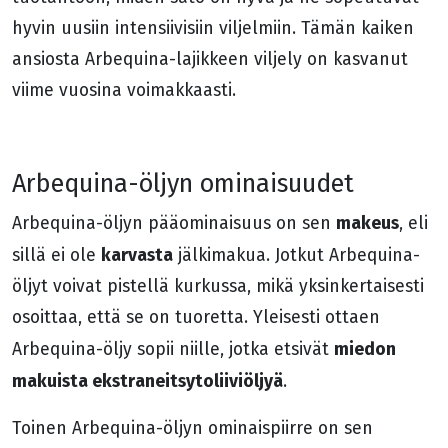
hyvin uusiin intensiivisiin viljelmiin. Tämän kaiken
ansiosta Arbequina-lajikkeen viljely on kasvanut
viime vuosina voimakkaasti.
Arbequina-öljyn ominaisuudet
makeus
Arbequina-öljyn pääominaisuus on sen
, eli
karvasta
sillä ei ole
jälkimakua. Jotkut Arbequina-
öljyt voivat pistellä kurkussa, mikä yksinkertaisesti
osoittaa, että se on tuoretta. Yleisesti ottaen
miedon
Arbequina-öljy sopii niille, jotka etsivät
makuista ekstraneitsytoliiviöljyä
.
Toinen Arbequina-öljyn ominaispiirre on sen