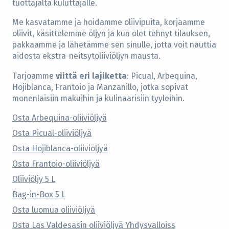
tuottajalta kuluttajalle.
Me kasvatamme ja hoidamme oliivipuita, korjaamme
oliivit, käsittelemme öljyn ja kun olet tehnyt tilauksen,
pakkaamme ja lähetämme sen sinulle, jotta voit nauttia
aidosta ekstra-neitsytoliiviöljyn mausta.
viittä eri lajiketta
Tarjoamme
: Picual, Arbequina,
Hojiblanca, Frantoio ja Manzanillo, jotka sopivat
monenlaisiin makuihin ja kulinaarisiin tyyleihin.
Osta Arbequina-oliiviöljyä
Osta Picual-oliiviöljyä
Osta Hojiblanca-oliiviöljyä
Osta Frantoio-oliiviöljyä
Oliiviöljy 5 L
Bag-in-Box 5 L
Osta luomua oliiviöljyä
Osta Las Valdesasin oliiviöljyä Yhdysvalloiss