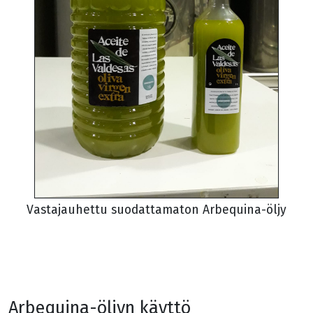
Vastajauhettu suodattamaton Arbequina-öljy
Arbequina-öljyn käyttö