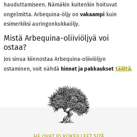
hauduttamiseen. Nämäkin kuitenkin hoituvat
vakaampi
ongelmitta. Arbequina-öljy on
kuin
esimerkiksi auringonkukkaöljy.
Mistä Arbequina-oliiviöljyä voi
ostaa?
Jos sinua kiinnostaa Arbequina-oliiviöljyn
hinnat ja pakkaukset
täältä
ostaminen, voit nähdä
.
HE OVAT JO KOKEILLEET SITÄ