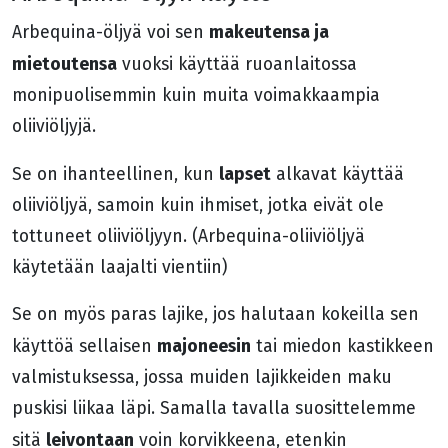
makeutensa ja
Arbequina-öljyä voi sen
mietoutensa
vuoksi käyttää ruoanlaitossa
monipuolisemmin kuin muita voimakkaampia
oliiviöljyjä.
lapset
Se on ihanteellinen, kun
alkavat käyttää
oliiviöljyä, samoin kuin ihmiset, jotka eivät ole
tottuneet oliiviöljyyn. (Arbequina-oliiviöljyä
käytetään laajalti vientiin)
Se on myös paras lajike, jos halutaan kokeilla sen
majoneesin
käyttöä sellaisen
tai miedon kastikkeen
valmistuksessa, jossa muiden lajikkeiden maku
puskisi liikaa läpi. Samalla tavalla suosittelemme
leivontaan
sitä
voin korvikkeena, etenkin