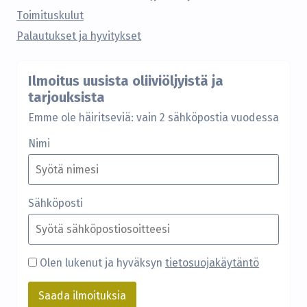
Toimituskulut
Palautukset ja hyvitykset
Ilmoitus uusista oliiviöljyistä ja
tarjouksista
Emme ole häiritseviä: vain 2 sähköpostia vuodessa
Nimi
Sähköposti
Olen lukenut ja hyväksyn
tietosuojakäytäntö