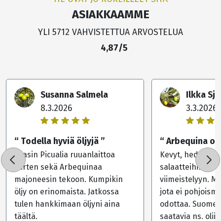
ASIAKKAAMME
YLI 5712 VAHVISTETTUA ARVOSTELUA
4,87/5
Susanna Salmela
Ilkka Sj
8.3.2026
3.3.2026
“ Todella hyviä öljyjä ”
“ Arbequina olii
Tilasin Picualia ruuanlaittoa
Kevyt, hedelmäin
varten sekä Arbequinaa
salaatteihin ja r
majoneesin tekoon. Kumpikin
viimeistelyyn. M
öljy on erinomaista. Jatkossa
jota ei pohjoism
tulen hankkimaan öljyni aina
odottaa. Suomes
täältä.
saatavia ns. oliivi