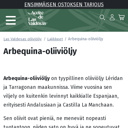
ENSIMMÄISEN OSTOKSEN TARJOUS
Arbequina-oliiviöljy
Las Valdesas oliiviöljy
Lajikkeet
Arbequina-oliiviöljy
Arbequina-oliiviöljy
on tyypillinen oliiviöljy Léridan
ja Tarragonan maakunnissa. Viime vuosina sen
viljely on kuitenkin levinnyt kaikkialle Espanjaan,
erityisesti Andalusiaan ja Castilla La Manchaan.
Sen oliivit ovat pieniä, ne menevät nopeasti
tuotantoon, niiden sato on hyvä ja ne sopeutuvat