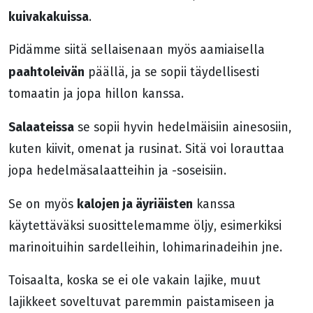
kuivakakuissa
.
Pidämme siitä sellaisenaan myös aamiaisella
paahtoleivän
päällä, ja se sopii täydellisesti
tomaatin ja jopa hillon kanssa.
Salaateissa
se sopii hyvin hedelmäisiin ainesosiin,
kuten kiivit, omenat ja rusinat. Sitä voi lorauttaa
jopa hedelmäsalaatteihin ja -soseisiin.
kalojen ja äyriäisten
Se on myös
kanssa
käytettäväksi suosittelemamme öljy, esimerkiksi
marinoituihin sardelleihin, lohimarinadeihin jne.
Toisaalta, koska se ei ole vakain lajike, muut
lajikkeet soveltuvat paremmin paistamiseen ja