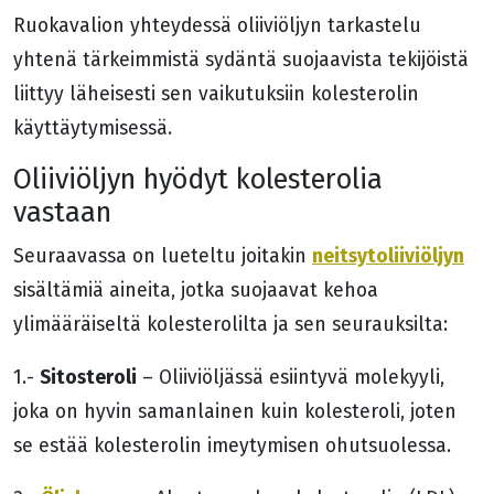
Ruokavalion yhteydessä oliiviöljyn tarkastelu
yhtenä tärkeimmistä sydäntä suojaavista tekijöistä
liittyy läheisesti sen vaikutuksiin kolesterolin
käyttäytymisessä.
Oliiviöljyn hyödyt kolesterolia
vastaan
neitsytoliiviöljyn
Seuraavassa on lueteltu joitakin
sisältämiä aineita, jotka suojaavat kehoa
ylimääräiseltä kolesterolilta ja sen seurauksilta:
Sitosteroli
1.-
– Oliiviöljässä esiintyvä molekyyli,
joka on hyvin samanlainen kuin kolesteroli, joten
se estää kolesterolin imeytymisen ohutsuolessa.