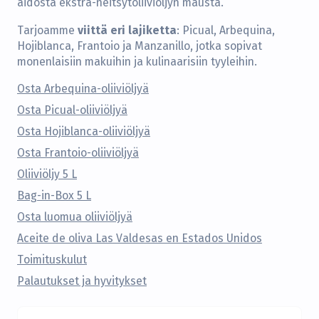
aidosta ekstra-neitsytoliiviöljyn mausta.
viittä eri lajiketta
Tarjoamme
: Picual, Arbequina,
Hojiblanca, Frantoio ja Manzanillo, jotka sopivat
monenlaisiin makuihin ja kulinaarisiin tyyleihin.
Osta Arbequina-oliiviöljyä
Osta Picual-oliiviöljyä
Osta Hojiblanca-oliiviöljyä
Osta Frantoio-oliiviöljyä
Oliiviöljy 5 L
Bag-in-Box 5 L
Osta luomua oliiviöljyä
Aceite de oliva Las Valdesas en Estados Unidos
Toimituskulut
Palautukset ja hyvitykset