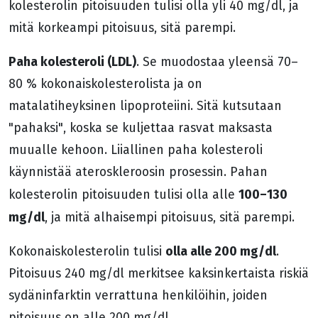
kolesterolin pitoisuuden tulisi olla yli 40 mg/dl, ja
mitä korkeampi pitoisuus, sitä parempi.
Paha kolesteroli (LDL)
. Se muodostaa yleensä 70–
80 % kokonaiskolesterolista ja on
matalatiheyksinen lipoproteiini. Sitä kutsutaan
"pahaksi", koska se kuljettaa rasvat maksasta
muualle kehoon. Liiallinen paha kolesteroli
käynnistää ateroskleroosin prosessin. Pahan
100–130
kolesterolin pitoisuuden tulisi olla alle
mg/dl
, ja mitä alhaisempi pitoisuus, sitä parempi.
olla alle 200 mg/dl
Kokonaiskolesterolin tulisi
.
Pitoisuus 240 mg/dl merkitsee kaksinkertaista riskiä
sydäninfarktin verrattuna henkilöihin, joiden
pitoisuus on alle 200 mg/dl.