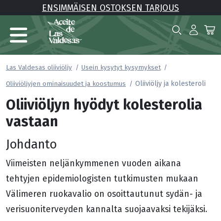
ENSIMMÄISEN OSTOKSEN TARJOUS
Las Valdesas oliiviöljy
Usein kysytyt kysymykset
Oliiviöljy ja kolesteroli
Oliiviöljyjen ominaisuudet ja koostumus
Oliiviöljyn hyödyt kolesterolia
vastaan
Johdanto
Viimeisten neljänkymmenen vuoden aikana
tehtyjen epidemiologisten tutkimusten mukaan
Välimeren ruokavalio on osoittautunut sydän- ja
verisuoniterveyden kannalta suojaavaksi tekijäksi.