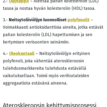
Öljyhappo
2.-
– Alentaa pahan kolesterolin (LDL)
tasoa ja nostaa hyvän kolesterolin (HDL) tasoa.
Neitsytoliiviöljyn luonnolliset
polyfenolit
3.-
–
Voimakkaasti antioksidanttisia aineita, jotka estävät
pahan kolesterolin (LDL) hapettumisen ja sen
kertymisen verisuonten seinämiin.
Oleokantaali
4.-
– Neitsytoliiviöljyn erityinen
polyfenoli, joka vähentää ateroskleroosin
tulehdusmarkkereita tulehdusta estävällä
vaikutuksellaan. Toimii myös verihiutaleiden
aggregaatiota estävänä aineena.
Ateroskleroosin kehittymisprosessi