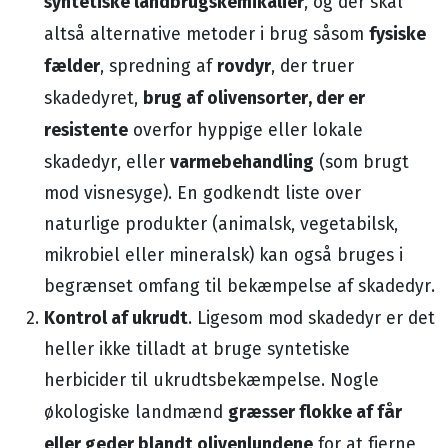
syntetiske landbrugskemikalier
, og der skal
fysiske
altså alternative metoder i brug såsom
fælder
rovdyr
, spredning af
, der truer
brug af olivensorter, der er
skadedyret,
resistente
overfor hyppige eller lokale
varmebehandling
skadedyr, eller
(som brugt
mod visnesyge). En godkendt liste over
naturlige produkter (animalsk, vegetabilsk,
mikrobiel eller mineralsk) kan også bruges i
begrænset omfang til bekæmpelse af skadedyr.
Kontrol af ukrudt
. Ligesom mod skadedyr er det
heller ikke tilladt at bruge syntetiske
herbicider til ukrudtsbekæmpelse. Nogle
græsser flokke af får
økologiske landmænd
eller geder blandt olivenlundene
for at fjerne