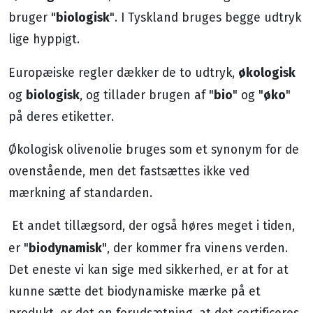
biologisk
bruger "
". I Tyskland bruges begge udtryk
lige hyppigt.
økologisk
Europæiske regler dækker de to udtryk,
biologisk
bio
øko
og
, og tillader brugen af ​​"
" og "
"
på deres etiketter.
Økologisk olivenolie bruges som et synonym for de
ovenstående, men det fastsættes ikke ved
mærkning af standarden.
Et andet tillægsord, der også høres meget i tiden,
biodynamisk
er "
", der kommer fra vinens verden.
Det eneste vi kan sige med sikkerhed, er at for at
kunne sætte det biodynamiske mærke på et
produkt, er det en forudsætning, at det certificeres