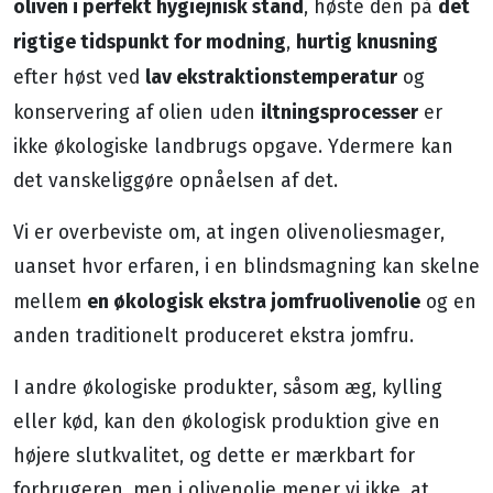
oliven i perfekt hygiejnisk stand
det
, høste den på
rigtige tidspunkt for modning
hurtig knusning
,
lav ekstraktionstemperatur
efter høst ved
og
iltningsprocesser
konservering af olien uden
er
ikke økologiske landbrugs opgave. Ydermere kan
det vanskeliggøre opnåelsen af det.
Vi er overbeviste om, at ingen olivenoliesmager,
uanset hvor erfaren, i en blindsmagning kan skelne
en økologisk ekstra jomfruolivenolie
mellem
og en
anden traditionelt produceret ekstra jomfru.
I andre økologiske produkter, såsom æg, kylling
eller kød, kan den økologisk produktion give en
højere slutkvalitet, og dette er mærkbart for
forbrugeren, men i olivenolie mener vi ikke, at