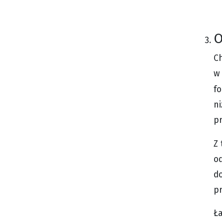
O
Ch
w 
f
ni
p
Z
od
do
pr
Ł