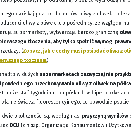
atego naciskają na producentów oliwy z oliwek i mleka
oducenci oliwy z oliwek lub pośrednicy, ze względu na
oliw
ferują supermarkety, wytwarzają bardzo graniczną
 pierwszego tłoczenia, aby tylko spełnić wymogi prawn
Zobacz, jakie cechy musi posiadać oliwa z ol
rzedaży. (
ierwszego tłoczenia
).
supermarketach zazwyczaj nie przykła
onadto w dużych
dpowiedniego przechowywania oliwy z oliwek na półk
ET może stać tygodniami na półkach w hipermarketach 
iałanie światła fluorescencyjnego, co powoduje psucie s
przyczyną wyników 
 dwie okoliczności są, według nas,
OCU
rzez
(z hiszp. Organizacja Konsumentów i Użytkowni