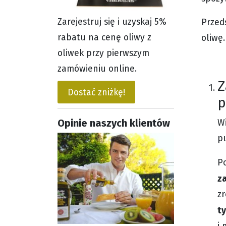
Zarejestruj się i uzyskaj 5%
Przed
rabatu na cenę oliwy z
oliwę.
oliwek przy pierwszym
zamówieniu online.
Z
Dostać zniżkę!
p
Opinie naszych klientów
Wi
pu
P
z
zr
t
i 