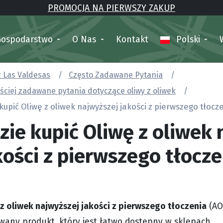
PROMOCJA NA PIERWSZY ZAKUP
Gospodarstwo
O Nas
Kontakt
Polski
z Las Valdesas
Często Zadawane Pytania
ściej zadawane pytania dotyczące oliwy z oliwek
kupić Oliwę z oliwek najwyższej jakości z pierwszego tłocz
zie kupić Oliwę z oliwek 
kości z pierwszego tłocze
 z oliwek najwyższej jakości z pierwszego tłoczenia
(AO
wany produkt, który jest łatwo dostępny w sklepach.