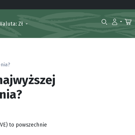
Waluta: Zł
enia?
najwyższej
nia?
VE) to powszechnie