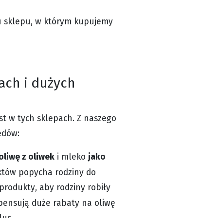
u sklepu, w którym kupujemy
ach i dużych
st w tych sklepach. Z naszego
ędów:
oliwę z oliwek
jako
i mleko
któw popycha rodziny do
produkty, aby rodziny robiły
pensują duże rabaty na oliwę
lus.