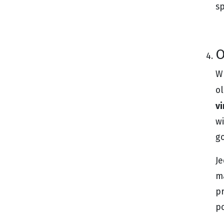
sp
O
W 
o
vi
wi
g
Je
ma
p
p