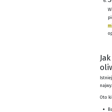
Wi
pi
m
op
Jak
oli
Istnie
najwyż
Oto k
Ba