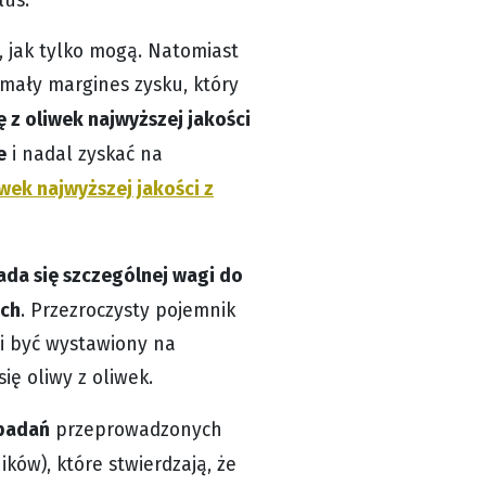
, jak tylko mogą. Natomiast
 mały margines zysku, który
ę z oliwek najwyższej jakości
e
i nadal zyskać na
iwek najwyższej jakości z
da się szczególnej wagi do
ach
. Przezroczysty pojemnik
i być wystawiony na
ię oliwy z oliwek.
badań
przeprowadzonych
ków), które stwierdzają, że