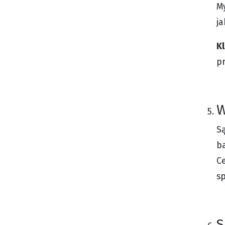
My
ja
Kl
pr
W
Są
b
Ce
sp
S