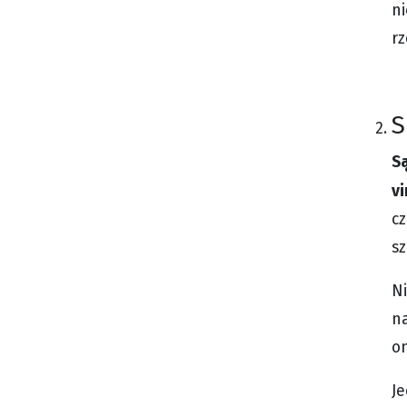
ni
rz
S
S
vi
cz
sz
N
na
on
J