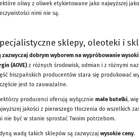
ektóre oliwy z oliwek etykietowane jako najwyższej jako
eczywistości nimi nie są.
pecjalistyczne sklepy, oleoteki i s
ą zazwyczaj dobrym wyborem na wypróbowanie wysokiej 
rgin (AOVE)
z różnych środowisk, odmian i z różnymi n
ęść hiszpańskich producentów stara się produkować wys
częście jest to zauważalne.
małe butelki
iektórzy producenci oferują wyłącznie
, wi
jwyższej jakości z pierwszego tłoczenia do wszelkich 
i nie być w stanie sprostać Twoim potrzebom.
wysokie ceny
edyną wadą takich sklepów są zazwyczaj
.