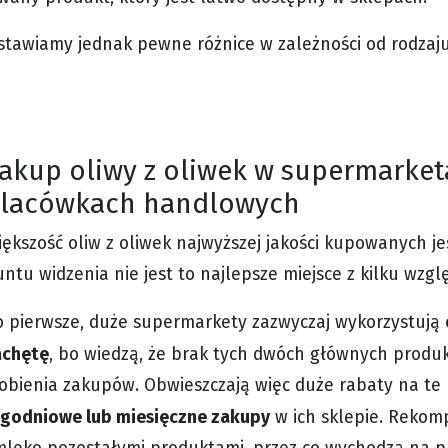
stawiamy jednak pewne różnice w zależności od rodzaj
akup oliwy z oliwek w supermarket
lacówkach handlowych
ększość oliw z oliwek najwyższej jakości kupowanych je
ntu widzenia nie jest to najlepsze miejsce z kilku wzgl
o pierwsze, duże supermarkety zazwyczaj wykorzystują
achętę
, bo wiedzą, że brak tych dwóch głównych produ
obienia zakupów. Obwieszczają więc duże rabaty na te 
ygodniowe lub miesięczne zakupy
w ich sklepie. Rekom
mleko pozostałymi produktami, przez co wychodzą na p