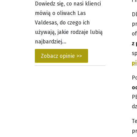
Dowiedz się, co nasi klienci
mówią o oliwach Las
Dl
Valdesas, do czego ich
pr
używają, jakie rodzaje lubią
o
najbardziej…
z
sp
Zobacz opinie >>
p
P
o
P
dz
Te
p