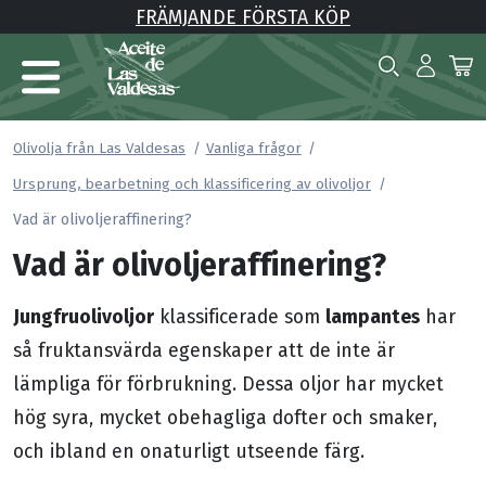
FRÄMJANDE FÖRSTA KÖP
Olivolja från Las Valdesas
Vanliga frågor
Ursprung, bearbetning och klassificering av olivoljor
Vad är olivoljeraffinering?
Vad är olivoljeraffinering?
Jungfruolivoljor
lampantes
klassificerade som
har
så fruktansvärda egenskaper att de inte är
lämpliga för förbrukning. Dessa oljor har mycket
hög syra, mycket obehagliga dofter och smaker,
och ibland en onaturligt utseende färg.