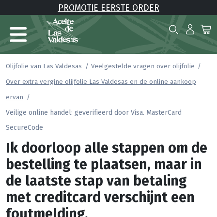
PROMOTIE EERSTE ORDER
Olijfolie van Las Valdesas
Veelgestelde vragen over olijfolie
Over extra vergine olijfolie Las Valdesas en de online aankoop
ervan
Veilige online handel: geverifieerd door Visa. MasterCard
SecureCode
Ik doorloop alle stappen om de
bestelling te plaatsen, maar in
de laatste stap van betaling
met creditcard verschijnt een
foutmelding.