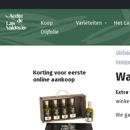
Koop
Variëteiten
Het L
Olijfolie
Olijfo
Veelge
Wa
Korting voor eerste
online aankoop
Extra 
winke
We ga