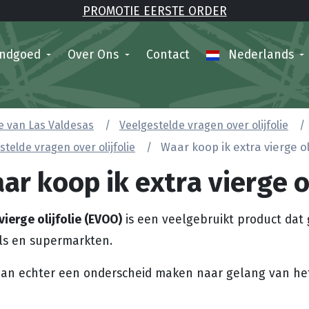
PROMOTIE EERSTE ORDER
andgoed
Over Ons
Contact
Nederlands
lie van Las Valdesas
Veelgestelde vragen over olijfolie
stelde vragen over olijfolie
Waar koop ik extra vierge ol
ar koop ik extra vierge ol
vierge olijfolie (EVOO)
is een veelgebruikt product dat g
ls en supermarkten.
an echter een onderscheid maken naar gelang van het