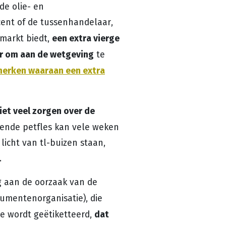
de olie- en
ent of de tussenhandelaar,
een extra vierge
markt biedt,
aar om aan de wetgeving
te
merken waaraan een extra
iet veel zorgen over de
nende petfles kan vele weken
icht van tl-buizen staan,
.
 aan de oorzaak van de
mentenorganisatie), die
dat
lie wordt geëtiketteerd,