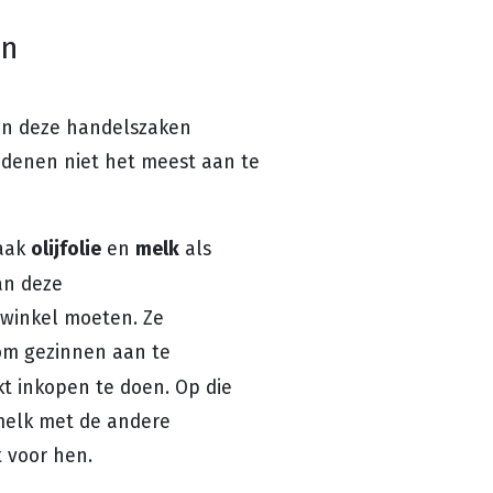
en
t in deze handelszaken
edenen niet het meest aan te
olijfolie
melk
vaak
en
als
an deze
 winkel moeten. Ze
om gezinnen aan te
t inkopen te doen. Op die
 melk met de andere
 voor hen.