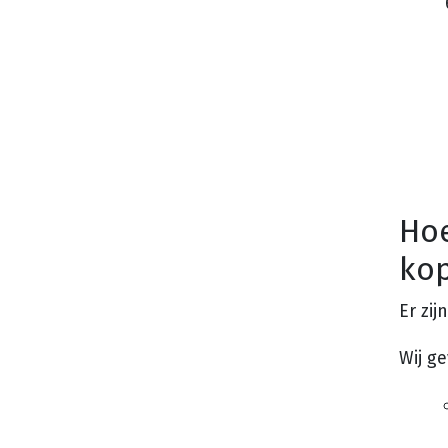
Hoe
ko
Er zij
Wij g