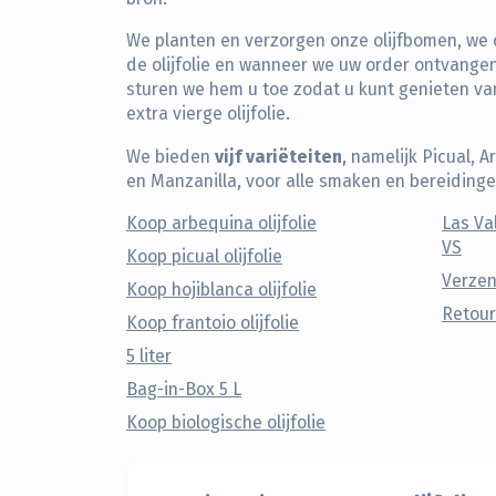
We planten en verzorgen onze olijfbomen, we 
de olijfolie en wanneer we uw order ontvangen,
sturen we hem u toe zodat u kunt genieten v
extra vierge olijfolie.
vijf variëteiten
We bieden
, namelijk Picual, 
en Manzanilla, voor alle smaken en bereidinge
Koop arbequina olijfolie
Las Va
VS
Koop picual olijfolie
Verze
Koop hojiblanca olijfolie
Retour
Koop frantoio olijfolie
5 liter
Bag-in-Box 5 L
Koop biologische olijfolie