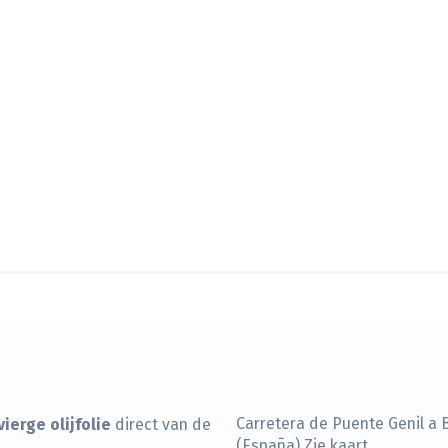
ierge olijfolie
Carretera de Puente Genil a 
direct van de
(España)
Zie kaart