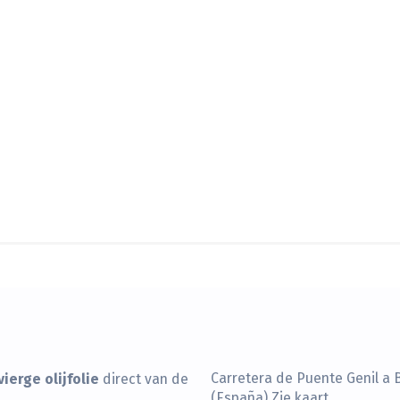
ierge olijfolie
Carretera de Puente Genil a 
direct van de
(España)
Zie kaart