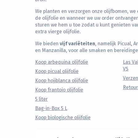
We planten en verzorgen onze olijfbomen, we 
de olijfolie en wanneer we uw order ontvangen,
sturen we hem u toe zodat u kunt genieten v
extra vierge olijfolie.
vijf variëteiten
We bieden
, namelijk Picual, 
en Manzanilla, voor alle smaken en bereidinge
Koop arbequina olijfolie
Las Va
VS
Koop picual olijfolie
Verze
Koop hojiblanca olijfolie
Retour
Koop frantoio olijfolie
5 liter
Bag-in-Box 5 L
Koop biologische olijfolie