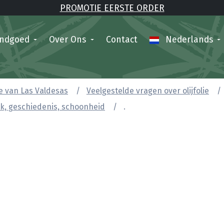
PROMOTIE EERSTE ORDER
andgoed
Over Ons
Contact
Nederlands
lie van Las Valdesas
Veelgestelde vragen over olijfolie
k, geschiedenis, schoonheid
.