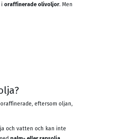
oraffinerade olivoljor
i
. Men
olja?
raffinerade, eftersom oljan,
lja och vatten och kan inte
palm- eller rapsolja
 med
.