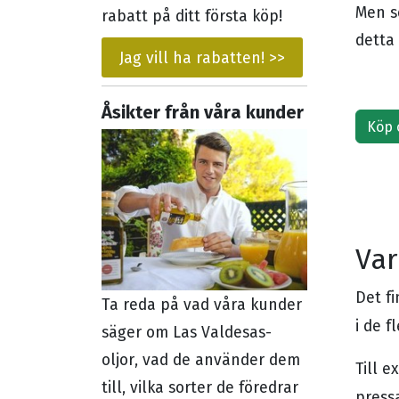
Men s
rabatt på ditt första köp!
detta 
Jag vill ha rabatten! >>
Åsikter från våra kunder
Köp 
Var
Det fi
Ta reda på vad våra kunder
i de f
säger om Las Valdesas-
oljor, vad de använder dem
Till 
till, vilka sorter de föredrar
press