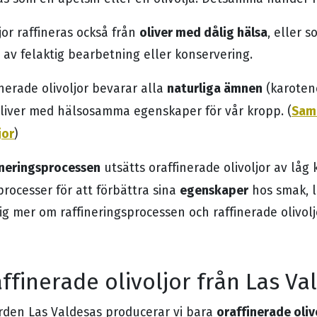
oliver med dålig hälsa
jor raffineras också från
, eller s
 av felaktig bearbetning eller konservering.
naturliga ämnen
nerade olivoljor bevarar alla
(karotene
Sam
oliver med hälsosamma egenskaper för vår kropp. (
jor
)
ineringsprocessen
utsätts oraffinerade olivoljor av låg k
egenskaper
processer för att förbättra sina
hos smak, l
ig mer om raffineringsprocessen och raffinerade olivolj
ffinerade olivoljor från Las Va
oraffinerade oliv
rden Las Valdesas producerar vi bara