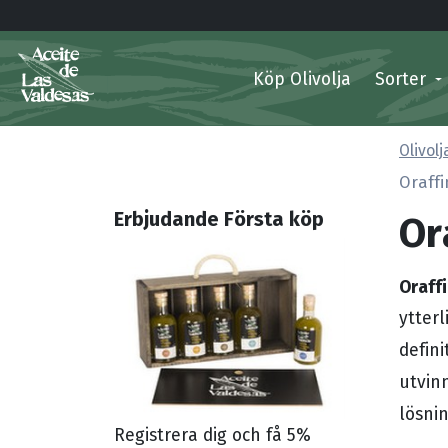
Köp Olivolja
Sorter
Olivol
Oraffi
Or
Erbjudande Första köp
Oraffi
ytter
defini
utvin
lösni
Registrera dig och få 5%