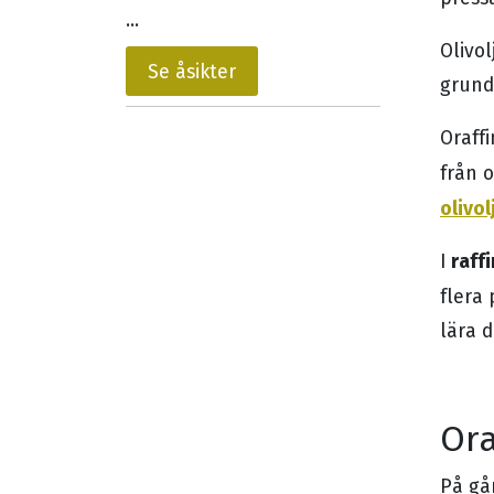
...
Olivol
Se åsikter
grund
Oraffi
från 
olivol
raff
I
flera 
lära d
Ora
På gå