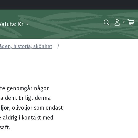
Valuta: Kr
en, historia, skönhet
 inte genomgår någon
ra dem. Enligt denna
ljor
, olivoljor som endast
 aldrig i kontakt med
saft.