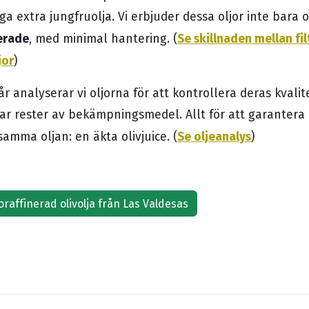
äga extra jungfruolja. Vi erbjuder dessa oljor inte bara 
rerade
Se skillnaden mellan fi
, med minimal hantering. (
jor
)
år analyserar vi oljorna för att kontrollera deras kvalit
har rester av bekämpningsmedel. Allt för att garantera
Se oljeanalys
amma oljan: en äkta olivjuice. (
)
oraffinerad olivolja från Las Valdesas