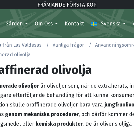
FRÄMJANDE FÖRSTA KÖP
Gården
Om Oss
Kontakt
Svenska
ja från Las Valdesas
Vanliga frågor
Användningsområd
nerad olivolja
affinerad olivolja
nerade olivoljor
är olivoljor som, när de extraherats,
ligare efterföljande behandling för att kunna konsume
jungfruolivo
tion skulle oraffinerade olivoljor bara vara
genom mekaniska procedurer
ns
, och därför kommer de
kemiska produkter
ngsmedel eller
. De är olivens oljiga 