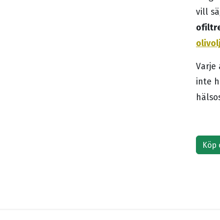
vill s
ofilt
olivol
Varje 
inte 
hälsos
Köp 