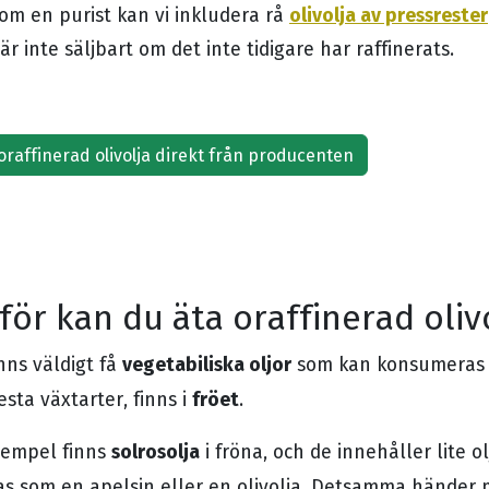
olivolja av pressrester
om en purist kan vi inkludera rå
är inte säljbart om det inte tidigare har raffinerats.
oraffinerad olivolja direkt från producenten
för kan du äta oraffinerad oliv
vegetabiliska oljor
nns väldigt få
som kan konsumeras o
fröet
lesta växtarter, finns i
.
solrosolja
exempel finns
i fröna, och de innehåller lite o
as som en apelsin eller en olivolja. Detsamma händer