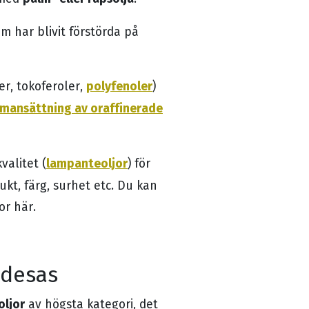
om har blivit förstörda på
polyfenoler
r, tokoferoler,
)
mansättning av oraffinerade
lampanteoljor
valitet (
) för
ukt, färg, surhet etc. Du kan
or här.
ldesas
oljor
av högsta kategori, det