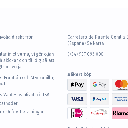
volja direkt från
Carretera de Puente Genil a 
(España)
Se karta
ar in oliverna, vi gör oljan
(+34) 957 093 000
 skickar den till dig så att
ruolivolja.
Säkert köp
a, Frantoio och Manzanillo;
ket.
s Valdesas olivolja i USA
ostnader
r och återbetalningar