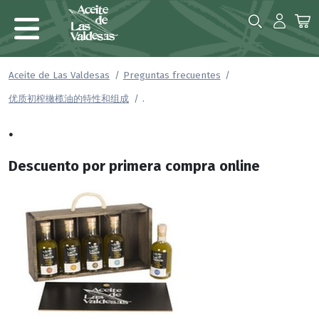
Aceite de Las Valdesas
Preguntas frecuentes
.
优质初榨橄榄油的特性和组成
.
Descuento por primera compra online