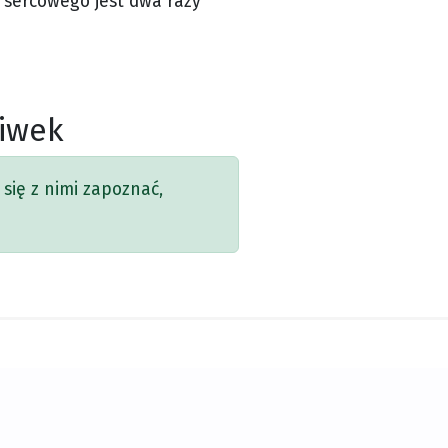
 sercowego jest dwa razy
liwek
się z nimi zapoznać,