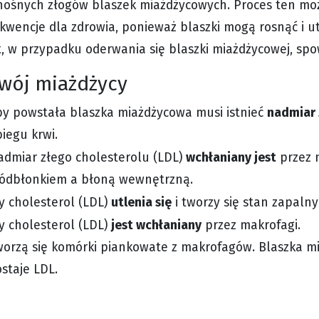
nośnych złogów blaszek miażdżycowych. Proces ten m
kwencje dla zdrowia, ponieważ blaszki mogą rosnąć i ut
, w przypadku oderwania się blaszki miażdżycowej, sp
wój miażdżycy
nadmiar 
by powstała blaszka miażdżycowa musi istnieć
iegu krwi.
wchłaniany jest
admiar złego cholesterolu (LDL)
przez 
ródbłonkiem a błoną wewnętrzną.
utlenia się
y cholesterol (LDL)
i tworzy się stan zapalny
jest wchłaniany
y cholesterol (LDL)
przez makrofagi.
orzą się komórki piankowate z makrofagów. Blaszka mia
staje LDL.