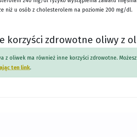
sterolem 240 mg/dl ryzyko wystąpienia zawału mięśnia
ze niż u osób z cholesterolem na poziomie 200 mg/dl.
e korzyści zdrowotne oliwy z o
wa z oliwek ma również inne korzyści zdrowotne. Możesz 
ając ten link
.