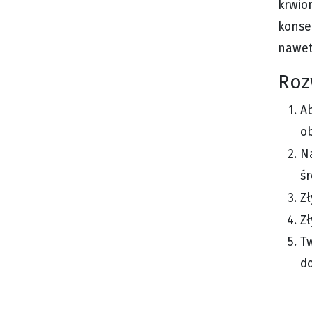
krwio
konse
nawet
Roz
A
ob
N
ś
Zł
Zł
Tw
do