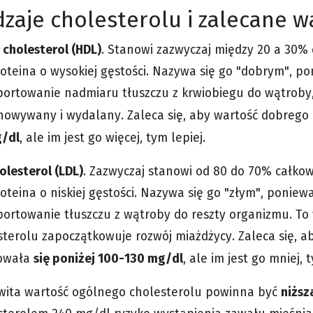
zaje cholesterolu i zalecane w
 cholesterol (HDL)
. Stanowi zazwyczaj między 20 a 30% 
roteina o wysokiej gęstości. Nazywa się go "dobrym", p
portowanie nadmiaru tłuszczu z krwiobiegu do wątroby, 
howywany i wydalany. Zaleca się, aby wartość dobrego 
/dl
, ale im jest go więcej, tym lepiej.
olesterol (LDL)
. Zazwyczaj stanowi od 80 do 70% całkow
roteina o niskiej gęstości. Nazywa się go "złym", ponie
portowanie tłuszczu z wątroby do reszty organizmu. To
sterolu zapoczątkowuje rozwój miażdżycy. Zaleca się, a
się poniżej 100-130 mg/dl
owała
, ale im jest go mniej, 
niższ
wita wartość ogólnego cholesterolu powinna być