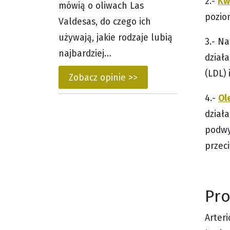
Kw
2.-
mówią o oliwach Las
pozio
Valdesas, do czego ich
używają, jakie rodzaje lubią
3.- N
najbardziej…
dział
(LDL)
Zobacz opinie >>
Ol
4.-
dział
podwy
przec
Pro
Arter