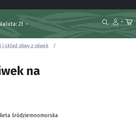
Waluta: Zł
 i skład oliwy z oliwek
iwek na
 dieta śródziemnomorska