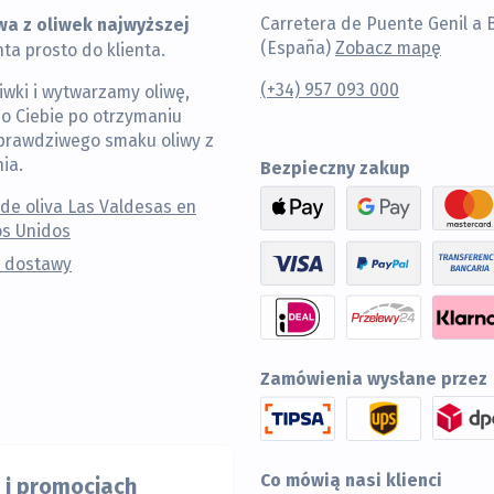
wa z oliwek najwyższej
Carretera de Puente Genil a 
(España)
Zobacz mapę
ta prosto do klienta.
(+34) 957 093 000
iwki i wytwarzamy oliwę,
o Ciebie po otrzymaniu
 prawdziwego smaku oliwy z
ia.
Bezpieczny zakup
 de oliva Las Valdesas en
s Unidos
 dostawy
Zamówienia wysłane przez
Co mówią nasi klienci
 i promocjach