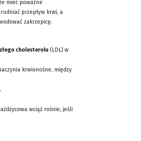
oże mieć poważne
rudniać przepływ krwi, a
owodować zakrzepicę.
złego cholesterolu
(LDL) w
naczynia krwionośne, między
.
żdżycowa wciąż rośnie, jeśli