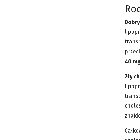
Rod
Dobry
lipop
trans
przec
40 mg
Zły ch
lipop
trans
chole
znajd
Całko