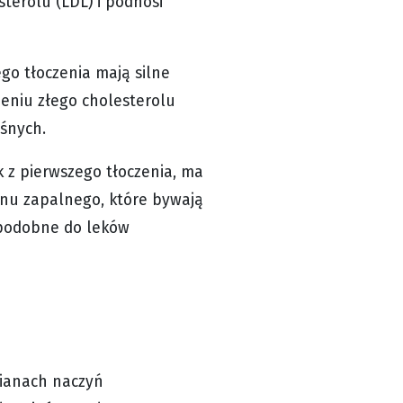
terolu (LDL) i podnosi
go tłoczenia mają silne
ieniu złego cholesterolu
ośnych.
k z pierwszego tłoczenia, ma
anu zapalnego, które bywają
 podobne do leków
cianach naczyń