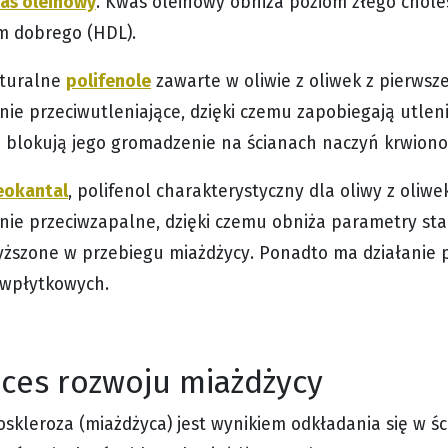
as oleinowy
. Kwas oleinowy obniża poziom złego choles
m dobrego (HDL).
polifenole
aturalne
zawarte w oliwie z oliwek z pierwsze
anie przeciwutleniające, dzięki czemu zapobiegają utlen
 i blokują jego gromadzenie na ścianach naczyń krwion
eokantal
, polifenol charakterystyczny dla oliwy z oliwe
anie przeciwzapalne, dzięki czemu obniża parametry st
ższone w przebiegu miażdżycy. Ponadto ma działanie
iwpłytkowych.
ces rozwoju miażdżycy
ioskleroza (miażdżyca) jest wynikiem odkładania się w ś