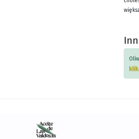
chole
więks
Inn
Oli
klik