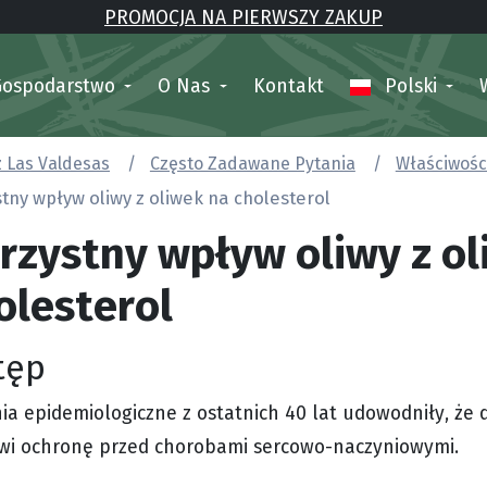
PROMOCJA NA PIERWSZY ZAKUP
Gospodarstwo
O Nas
Kontakt
Polski
z Las Valdesas
Często Zadawane Pytania
Właściwości
tny wpływ oliwy z oliwek na cholesterol
rzystny wpływ oliwy z ol
olesterol
tęp
ia epidemiologiczne z ostatnich 40 lat udowodniły, że
wi ochronę przed chorobami sercowo-naczyniowymi.