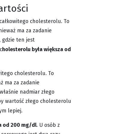
artości
całkowitego cholesterolu. To
onieważ ma za zadanie
gdzie ten jest
holesterolu była większa od
c
itego cholesterolu. To
waż ma za zadanie
 właśnie nadmiar złego
by wartość złego cholesterolu
tym lepiej.
a od 200 mg/dl
. U osób z