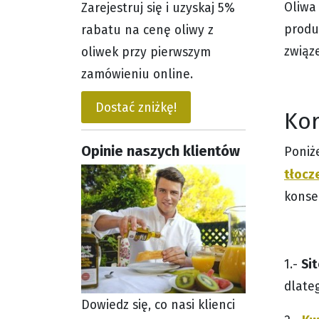
Oliwa
Zarejestruj się i uzyskaj 5%
produ
rabatu na cenę oliwy z
związ
oliwek przy pierwszym
zamówieniu online.
Dostać zniżkę!
Kor
Opinie naszych klientów
Poniż
tłocz
konse
Sit
1.-
dlateg
Dowiedz się, co nasi klienci