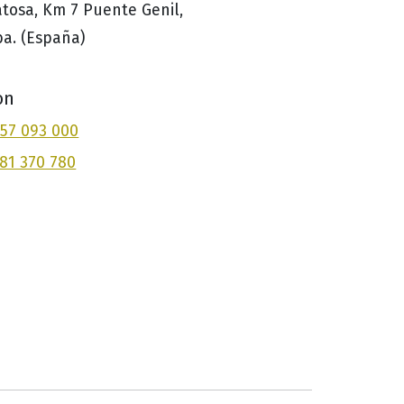
tosa, Km 7 Puente Genil,
a. (España)
on
957 093 000
681 370 780