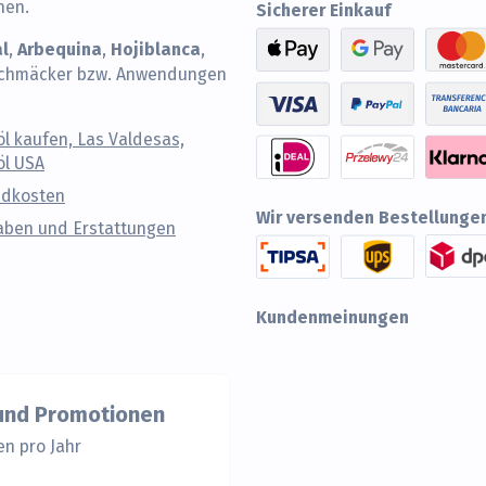
nen.
Sicherer Einkauf
al
Arbequina
Hojiblanca
,
,
,
eschmäcker bzw. Anwendungen
öl kaufen, Las Valdesas,
öl USA
ndkosten
Wir versenden Bestellunge
ben und Erstattungen
Kundenmeinungen
 und Promotionen
en pro Jahr