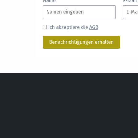
Name
E-Mail
Ich akzeptiere die
AGB