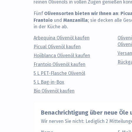
reinen Olivenöls in vollen Zügen genießen kön
Olivensorten bieten wir Ihnen an
Picu
Fünf
:
Frantoio
Manzanilla
und
; sie decken alle G
in der Küche ab.
Arbequina Olivenöl kaufen
Oliven
Oliven
Picual Olivenöl kaufen
Versa
Hojiblanca Olivenöl kaufen
Rückga
Frantoio Olivenöl kaufen
5 L PET-Flasche Olivenöl
5 L Bag-in-Box
Bio Olivenöl kaufen
Benachrichtigung über neue Öle
Wir nerven Sie nicht: Lediglich 2 Mitteilung