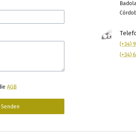
Badola
Córdob
Telef
(+34) 
(+34) 
die
AGB
Senden