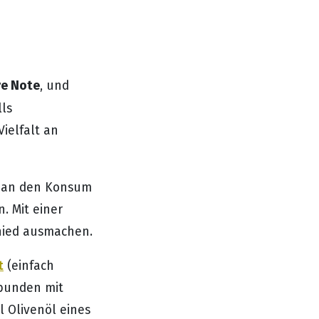
re Note
, und
ls
Vielfalt an
t an den Konsum
. Mit einer
hied ausmachen.
t
(einfach
rbunden mit
l Olivenöl eines