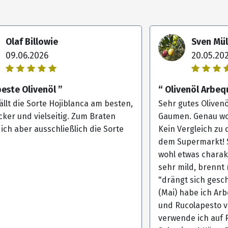
Olaf Billowie
Sven Mül
09.06.2026
20.05.20
beste Olivenöl ”
“ Olivenöl Arbequ
ällt die Sorte Hojiblanca am besten,
Sehr gutes Oliven
cker und vielseitig. Zum Braten
Gaumen. Genau wo
ch aber ausschließlich die Sorte
Kein Vergleich zu 
dem Supermarkt! S
wohl etwas charakte
sehr mild, brennt
"drängt sich gesch
(Mai) habe ich Arb
und Rucolapesto v
verwende ich auf