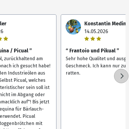
ler
Konstantin Medins
26
14.05.2026
ina / Picual ”
“ Frantoio und Pikual ”
öl, zurückhaltend am
Sehr hohe Qualitet und ausg
nach ich gesucht habe!
Geschmeck. Ich kann nur zu
den Industrieölen aus
ratten.
elbst Picual, welches
ristischer sein soll ist
 nicht im Abgang oder
macklich auf"! Bis jetzt
equina für Bärlauch-
erwendet. Picual
 Roggenbrötchen mit