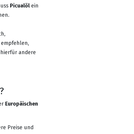
Picualöl
huss
ein
hen.
ch,
 empfehlen,
hierfür andere
?
Europäischen
er
re Preise und