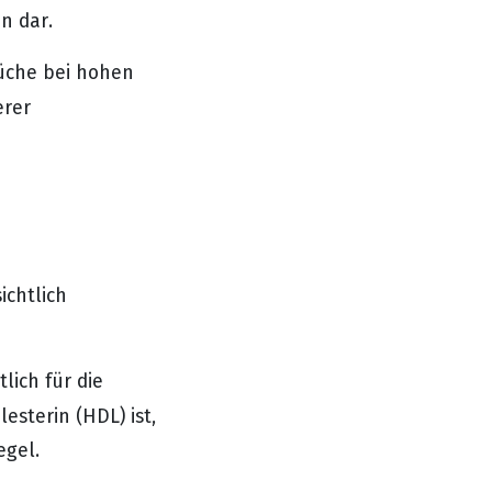
n dar.
Küche bei hohen
erer
ichtlich
lich für die
esterin (HDL) ist,
egel.