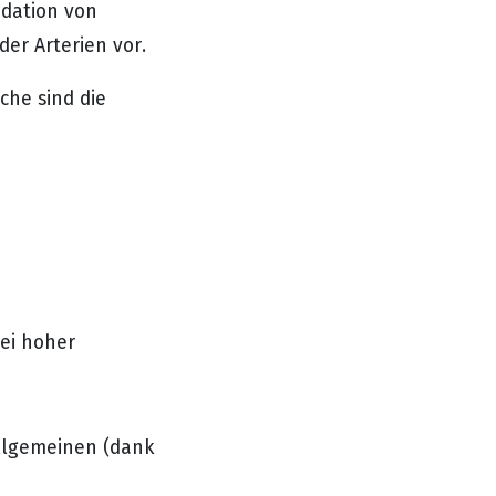
xidation von
er Arterien vor.
he sind die
ei hoher
llgemeinen (dank