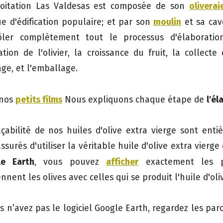
oliverai
loitation Las Valdesas est composée de son
moulin
ue d'édification populaire; et par son
et sa cav
ôler complètement tout le processus d'élaboratio
ation de l'olivier, la croissance du fruit, la collecte
age, et l'emballage.
petits films
l'él
 nos
Nous expliquons chaque étape de
açabilité de nos huiles d'olive extra vierge sont enti
ssurés d'utiliser la véritable huile d'olive extra vierge 
e Earth
afficher
, vous pouvez
exactement les pa
nnent les olives avec celles qui se produit l'huile d'oli
us n’avez pas le logiciel Google Earth, regardez les pa