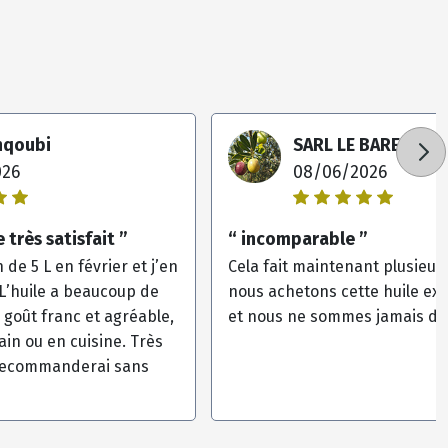
hqoubi
SARL LE BAREIL
026
08/06/2026
 très satisfait ”
“ incomparable ”
 de 5 L en février et j’en
Cela fait maintenant plusieu
. L’huile a beaucoup de
nous achetons cette huile ex
 goût franc et agréable,
et nous ne sommes jamais dé
ain ou en cuisine. Très
 recommanderai sans