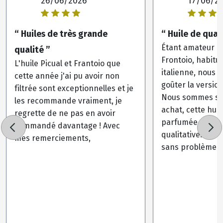
26/06/2026
17/06/2
“ Huiles de très grande
“ Huile de quali
Étant amateur de
qualité ”
Frontoio, habitu
L'huile Picual et Frantoio que
italienne, nous 
cette année j'ai pu avoir non
goûter la versio
filtrée sont exceptionnelles et je
Nous sommes sat
les recommande vraiment, je
achat, cette huil
regrette de ne pas en avoir
parfumée, et se
commandé davantage ! Avec
qualitative.Embal
mes remerciements,
sans problème.