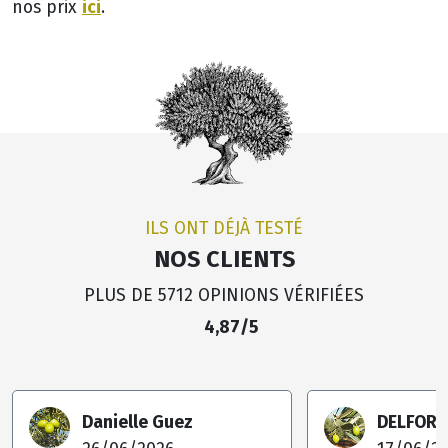
ici
nos prix
.
ILS ONT DÉJÀ TESTÉ
NOS CLIENTS
PLUS DE 5712 OPINIONS VÉRIFIÉES
4,87/5
Danielle Guez
DELFORGE