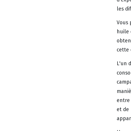
les di
Vous 
huile 
obtenu
cette
L'un 
conso
campag
maniè
entre
et de 
appare