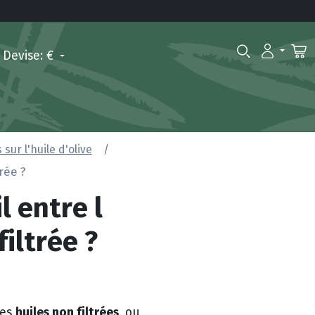
Devise: €
sur l'huile d'olive
trée ?
l entre l
filtrée ?
huiles non filtrées
des
, ou