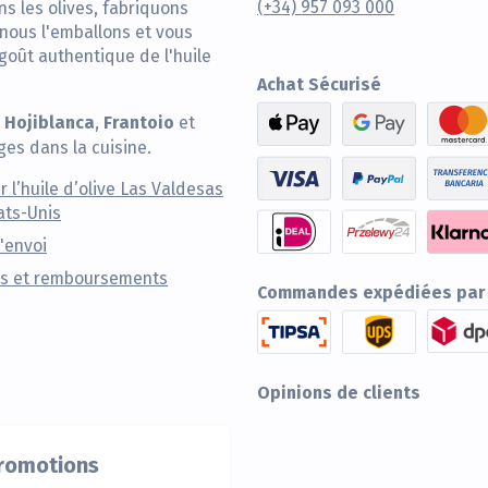
(+34) 957 093 000
ns les olives, fabriquons
nous l'emballons et vous
 goût authentique de l'huile
Achat Sécurisé
Hojiblanca
Frantoio
,
,
et
ges dans la cuisine.
r l’huile d’olive Las Valdesas
ats-Unis
d'envoi
s et remboursements
Commandes expédiées par
Opinions de clients
promotions