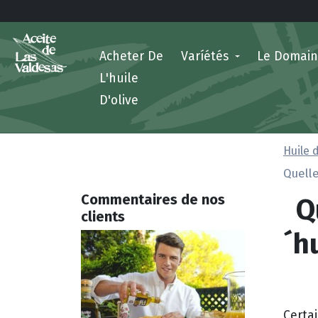
Acheter De
Varíétés
Le Domai
L'huile
D'olive
Huile 
Quelle
Qu
Commentaires de nos
clients
´hu
Certa