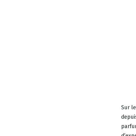
Sur l
depuis
parfu
d’exp