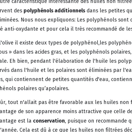
tre caractéristique intéressante des huiles non filtrée
polyphénols additionnels
rvent des
dans les petites qu
liminées. Nous nous expliquons: Les polyphénols sont
té anti-oxydante et pour cela il très recommandé de les
l'olive il existe deux types de polyphénol,les polyphén
ous » dans les acides gras, et les polyphénols polaires
ale. Eh bien, pendant l'élaboration de l'huile les poly
vés dans l'huile et les polaires sont éliminées par l'ea
es, qui contiennent de petites quantités d'eau, contien
hénols polaires qu’apolaires.
ûr, tout n'allait pas être favorable aux les huiles non 
antage de son apparence moins attractive que celle des
conservation
antage est la
, puisque on recommande q
'année. Cela est dû à ce que les huiles non filtrées dé