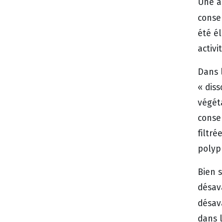
Une au
conse
été é
activi
Dans 
« diss
végét
conser
filtré
polyp
Bien s
désav
désav
dans l