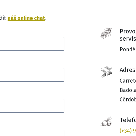
náš online chat
žít
.
Provo
servi
Ponděl
Adres
Carret
Badola
Córdob
Telef
(+34) 