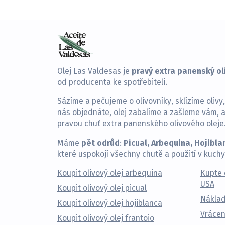
pravý extra panenský ol
Olej Las Valdesas je
od producenta ke spotřebiteli.
Sázíme a pečujeme o olivovníky, sklízíme olivy,
nás objednáte, olej zabalíme a zašleme vám, a
pravou chuť extra panenského olivového oleje
pět odrůd
Picual, Arbequina, Hojibla
Máme
:
které uspokojí všechny chutě a použití v kuchy
Koupit olivový olej arbequina
Kupte 
USA
Koupit olivový olej picual
Náklad
Koupit olivový olej hojiblanca
Vrácen
Koupit olivový olej frantoio