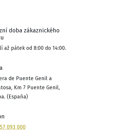
zní doba zákaznického
su
í až pátek od 8:00 do 14:00.
a
era de Puente Genil a
tosa, Km 7 Puente Genil,
a. (España)
on
957 093 000