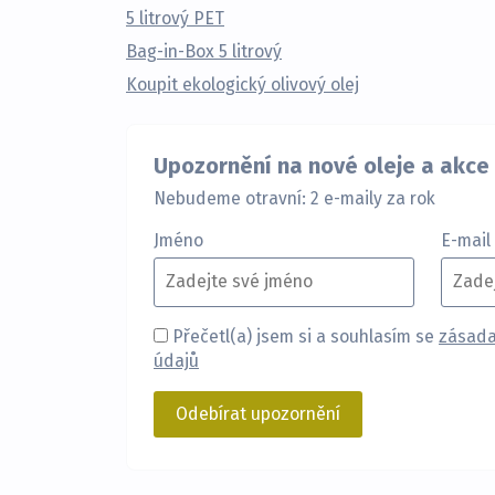
5 litrový PET
Bag-in-Box 5 litrový
Koupit ekologický olivový olej
Upozornění na nové oleje a akce
Nebudeme otravní: 2 e-maily za rok
Jméno
E-mail
Přečetl(a) jsem si a souhlasím se
zásada
údajů