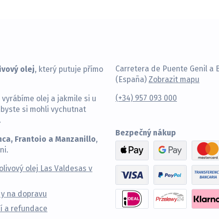
ivový olej
Carretera de Puente Genil a 
, který putuje přímo
(España)
Zobrazit mapu
(+34) 957 093 000
 vyrábíme olej a jakmile si u
byste si mohli vychutnat
.
Bezpečný nákup
nca, Frantoio a Manzanillo
,
ni.
olivový olej Las Valdesas v
y na dopravu
í a refundace