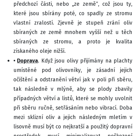
předchozí části, nebo „ze země“, což jsou ty,
které jsou sbírány poté, co spadly ze stromu
vlastní zralostí. Zjevně je stupeň zrání oliv
sbíraných ze země mnohem vyšší než u těch
sbíraných ze stromu, a proto je kvalita
získaného oleje nižší.
•
Doprava
. Když jsou olivy přijímány na plachty
umístěné pod olivovníky, je zásadní jejich
očištění a odstranění větví jak v poli při sběru,
tak následně v mlýně, aby se plody zbavily
případných větví a listů, které se mohly uvolnit
při sběru ručně, setřásáním nebo vibrací. Doba
mezi sklizní oliv a jejich následným mletím v
lisovně musí být co nejkratší a použitý dopravní
prostředek musí minimalizovat poškození