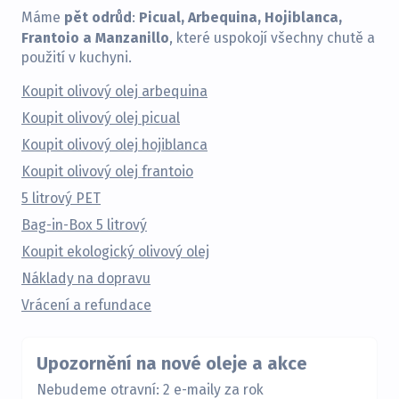
pět odrůd
Picual, Arbequina, Hojiblanca,
Máme
:
Frantoio a Manzanillo
, které uspokojí všechny chutě a
použití v kuchyni.
Koupit olivový olej arbequina
Koupit olivový olej picual
Koupit olivový olej hojiblanca
Koupit olivový olej frantoio
5 litrový PET
Bag-in-Box 5 litrový
Koupit ekologický olivový olej
Náklady na dopravu
Vrácení a refundace
Upozornění na nové oleje a akce
Nebudeme otravní: 2 e-maily za rok