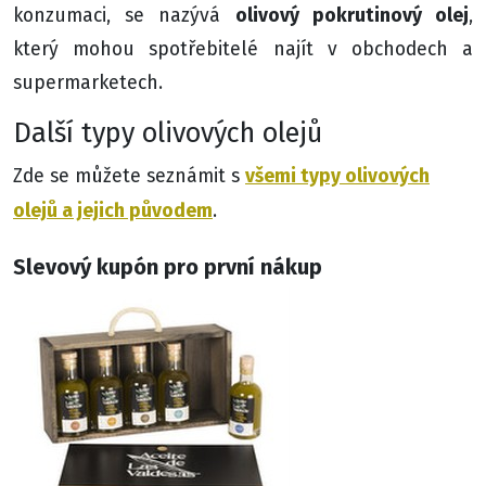
olivový pokrutinový olej
konzumaci, se nazývá
,
který mohou spotřebitelé najít v obchodech a
supermarketech.
Další typy olivových olejů
všemi typy olivových
Zde se můžete seznámit s
olejů a jejich původem
.
Slevový kupón pro první nákup