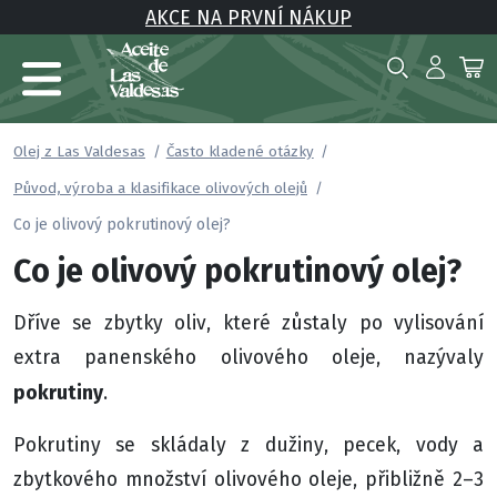
AKCE NA PRVNÍ NÁKUP
Olej z Las Valdesas
Často kladené otázky
Původ, výroba a klasifikace olivových olejů
Co je olivový pokrutinový olej?
Co je olivový pokrutinový olej?
Dříve se zbytky oliv, které zůstaly po vylisování
extra panenského olivového oleje, nazývaly
pokrutiny
.
Pokrutiny se skládaly z dužiny, pecek, vody a
zbytkového množství olivového oleje, přibližně 2–3