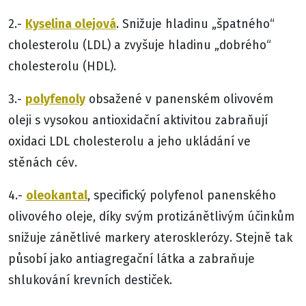
Kyselina olejová
2.-
. Snižuje hladinu „špatného“
cholesterolu (LDL) a zvyšuje hladinu „dobrého“
cholesterolu (HDL).
polyfenoly
3.-
obsažené v panenském olivovém
oleji s vysokou antioxidační aktivitou zabraňují
oxidaci LDL cholesterolu a jeho ukládání ve
stěnách cév.
oleokantal
4.-
, specifický polyfenol panenského
olivového oleje, díky svým protizánětlivým účinkům
snižuje zánětlivé markery aterosklerózy. Stejně tak
působí jako antiagregační látka a zabraňuje
shlukování krevních destiček.