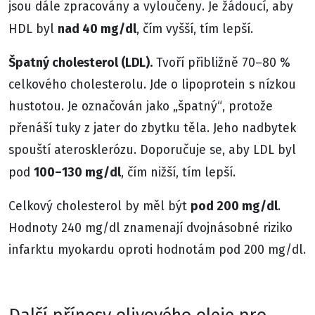
jsou dále zpracovány a vyloučeny. Je žádoucí, aby
nad 40 mg/dl
HDL byl
, čím vyšší, tím lepší.
Špatný cholesterol (LDL).
Tvoří přibližně 70–80 %
celkového cholesterolu. Jde o lipoprotein s nízkou
hustotou. Je označován jako „špatný“, protože
přenáší tuky z jater do zbytku těla. Jeho nadbytek
spouští aterosklerózu. Doporučuje se, aby LDL byl
100–130 mg/dl
pod
, čím nižší, tím lepší.
pod 200 mg/dl
Celkový cholesterol by měl být
.
Hodnoty 240 mg/dl znamenají dvojnásobné riziko
infarktu myokardu oproti hodnotám pod 200 mg/dl.
Další přínosy olivového oleje pro