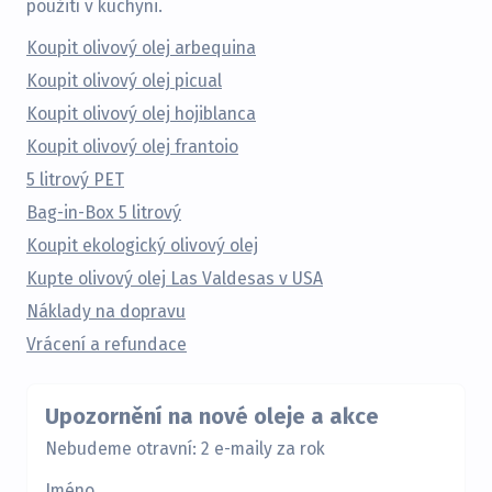
použití v kuchyni.
Koupit olivový olej arbequina
Koupit olivový olej picual
Koupit olivový olej hojiblanca
Koupit olivový olej frantoio
5 litrový PET
Bag-in-Box 5 litrový
Koupit ekologický olivový olej
Kupte olivový olej Las Valdesas v USA
Náklady na dopravu
Vrácení a refundace
Upozornění na nové oleje a akce
Nebudeme otravní: 2 e-maily za rok
Jméno