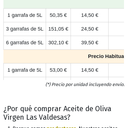
1 garrafa de 5L
50,35 €
14,50 €
3 garrafas de 5L
151,05 €
24,50 €
6 garrafas de 5L
302,10 €
39,50 €
Precio Habitual
1 garrafa de 5L
53,00 €
14,50 €
3 garrafas de 5L
159,00 €
24,50 €
(*) Precio por unidad incluyendo envío.
6 garrafas de 5L
318,00 €
39,50 €
¿Por qué comprar Aceite de Oliva
Virgen Las Valdesas?