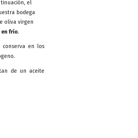
ntinuación, el
nuestra bodega
e oliva virgen
 en frío
.
e conserva en los
ógeno.
utan de un aceite