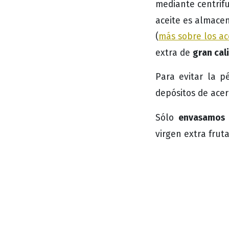
mediante centrifu
aceite es almac
(
más sobre los ace
gran cal
extra de
Para evitar la p
depósitos de ace
envasamos 
Sólo
virgen extra fru