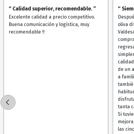
“ Calidad superior, recomendable. ”
“ Siem
Excelente calidad a precio competitivo.
Despué
Buena comunicación y logística, muy
oliva d
recomendable !!
Valdes
compram
regres
simple
calidad
de un 
a famil
también
habitua
disfrut
tanta 
Si tuvi
mejorab
las cin