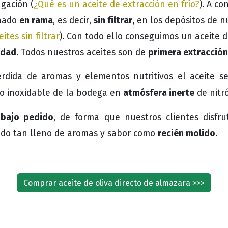
gación (
¿Qué es un aceite de extracción en frío?
). A co
en rama
sin filtrar,
enado
, es decir,
en los depósitos de 
ites sin filtrar
). Con todo ello conseguimos un aceite d
idad
primera extracción
. Todos nuestros aceites son de
érdida de aromas y elementos nutritivos el aceite s
atmósfera inerte
ro inoxidable de la bodega en
de nitr
bajo pedido
, de forma que nuestros clientes disfr
recién molido
tado tan lleno de aromas y sabor como
.
Comprar aceite de oliva directo de almazara >>>