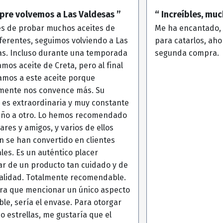
pre volvemos a Las Valdesas ”
“ Increíbles, mu
s de probar muchos aceites de
Me ha encantado, 
iferentes, seguimos volviendo a Las
para catarlos, aho
as. Incluso durante una temporada
segunda compra.
os aceite de Creta, pero al final
amos a este aceite porque
mente nos convence más. Su
 es extraordinaria y muy constante
año a otro. Lo hemos recomendado
iares y amigos, y varios de ellos
 se han convertido en clientes
les. Es un auténtico placer
ar de un producto tan cuidado y de
calidad. Totalmente recomendable.
era que mencionar un único aspecto
le, sería el envase. Para otorgar
co estrellas, me gustaría que el