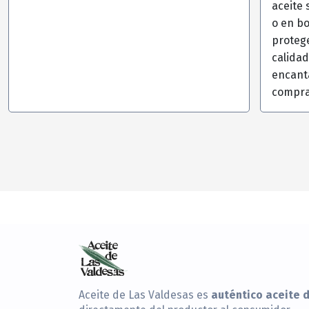
aceite 
o en bo
proteg
calidad
encant
compra
auténtico aceite d
Aceite de Las Valdesas es