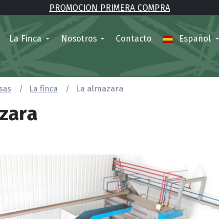
PROMOCION PRIMERA COMPRA
La Finca
Nosotros
Contacto
Español
esas
La finca
La almazara
zara