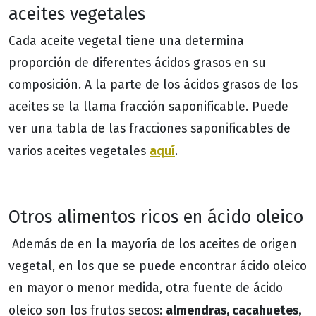
Frantoio
67
aceites vegetales
Manzanilla
72
Cada aceite vegetal tiene una determina
proporción de diferentes ácidos grasos en su
Arbequina
65
composición. A la parte de los ácidos grasos de los
Cantidad de ácido oleico en función de la variedad d
aceites se la llama fracción saponificable. Puede
ver una tabla de las fracciones saponificables de
aquí
varios aceites vegetales
.
Otros alimentos ricos en ácido oleico
Además de en la mayoría de los aceites de origen
vegetal, en los que se puede encontrar ácido oleico
en mayor o menor medida, otra fuente de ácido
almendras, cacahuetes,
oleico son los frutos secos: