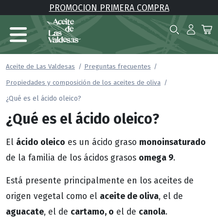
PROMOCION PRIMERA COMPRA
Aceite de Las Valdesas
Preguntas frecuentes
Propiedades y composición de los aceites de oliva
¿Qué es el ácido oleico?
¿Qué es el ácido oleico?
ácido oleico
monoinsaturado
El
es un ácido graso
omega 9
de la familia de los ácidos grasos
.
Está presente principalmente en los aceites de
aceite de oliva
origen vegetal como el
, el de
aguacate
cartamo, o
canola
, el de
el de
.